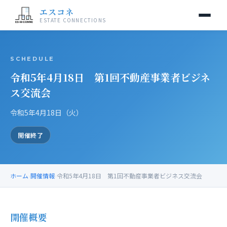
エスコネ
ESTATE CONNECTIONS
当交流会について
SCHEDULE
令和5年4月18日 第1回不動産事業者ビジネ
開催情報
ス交流会
入会案内
令和5年4月18日（火）
運営事務局
開催終了
お問い合わせ
ホーム
›
開催情報
›
令和5年4月18日 第1回不動産事業者ビジネス交流会
開催概要