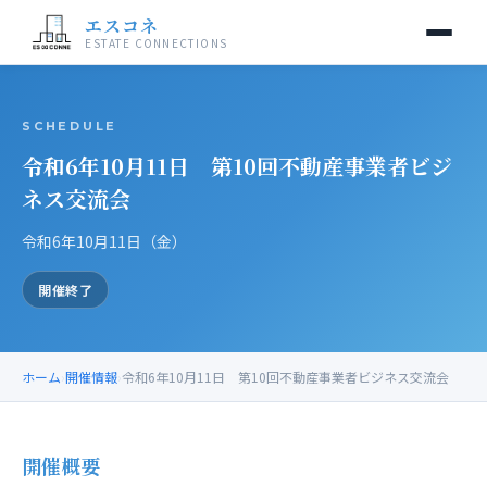
エスコネ
ESTATE CONNECTIONS
当交流会について
SCHEDULE
令和6年10月11日 第10回不動産事業者ビジ
開催情報
ネス交流会
入会案内
令和6年10月11日（金）
運営事務局
開催終了
お問い合わせ
ホーム
›
開催情報
›
令和6年10月11日 第10回不動産事業者ビジネス交流会
開催概要