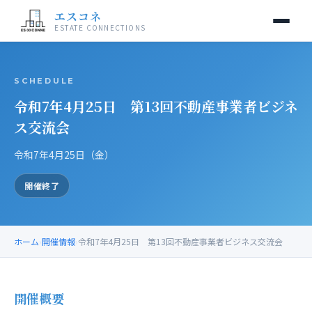
エスコネ
ESTATE CONNECTIONS
当交流会について
SCHEDULE
令和7年4月25日 第13回不動産事業者ビジネ
開催情報
ス交流会
入会案内
令和7年4月25日（金）
運営事務局
開催終了
お問い合わせ
ホーム
›
開催情報
›
令和7年4月25日 第13回不動産事業者ビジネス交流会
開催概要