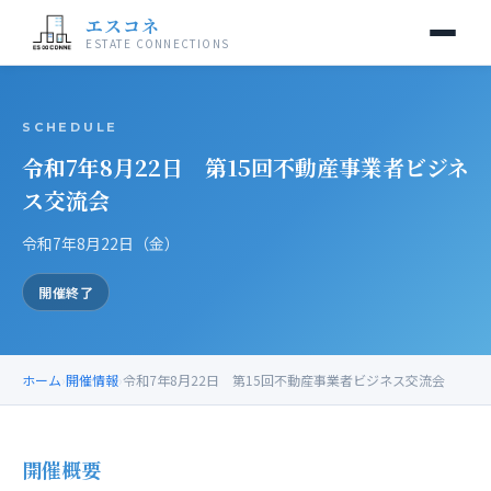
エスコネ
ESTATE CONNECTIONS
当交流会について
SCHEDULE
令和7年8月22日 第15回不動産事業者ビジネ
開催情報
ス交流会
入会案内
令和7年8月22日（金）
運営事務局
開催終了
お問い合わせ
ホーム
›
開催情報
›
令和7年8月22日 第15回不動産事業者ビジネス交流会
開催概要