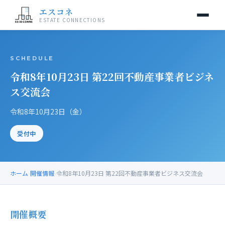
エスコネ
ESTATE CONNECTIONS
当交流会について
SCHEDULE
令和8年10月23日 第22回不動産事業者ビジネ
開催情報
ス交流会
入会案内
令和8年10月23日（金）
運営事務局
受付中
お問い合わせ
ホーム
›
開催情報
›
令和8年10月23日 第22回不動産事業者ビジネス交流会
開催概要