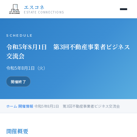
エスコネ
ESTATE CONNECTIONS
当交流会について
SCHEDULE
令和5年8月1日 第3回不動産事業者ビジネス
開催情報
交流会
入会案内
令和5年8月1日（火）
運営事務局
開催終了
お問い合わせ
ホーム
›
開催情報
›
令和5年8月1日 第3回不動産事業者ビジネス交流会
開催概要