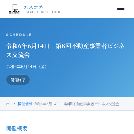
エスコネ
ESTATE CONNECTIONS
当交流会について
SCHEDULE
令和6年6月14日 第8回不動産事業者ビジネ
開催情報
ス交流会
入会案内
令和6年6月14日（金）
運営事務局
開催終了
お問い合わせ
ホーム
›
開催情報
›
令和6年6月14日 第8回不動産事業者ビジネス交流会
開催概要