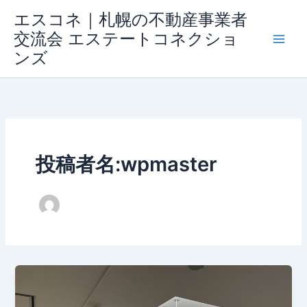
内
エスコネ｜札幌の不動産事業者
容
交流会 エステートコネクショ
を
ンズ
ス
キ
ッ
プ
投稿者名:wpmaster