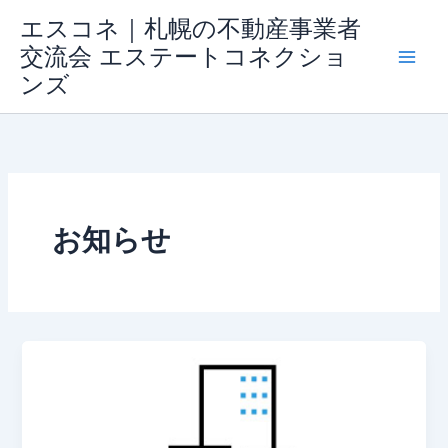
内
エスコネ｜札幌の不動産事業者
容
交流会 エステートコネクショ
を
ンズ
ス
キ
ッ
プ
お知らせ