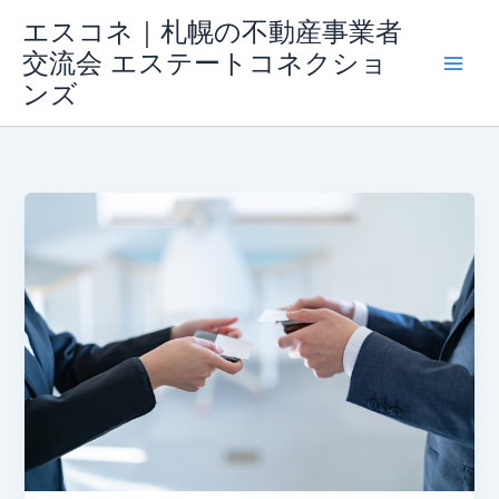
内
エスコネ｜札幌の不動産事業者
容
交流会 エステートコネクショ
を
ンズ
ス
キ
ッ
プ