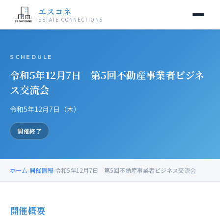
エスコネ
ESTATE CONNECTIONS
当交流会について
SCHEDULE
令和5年12月7日 第5回不動産事業者ビジネ
開催情報
ス交流会
入会案内
令和5年12月7日（木）
運営事務局
開催終了
お問い合わせ
ホーム
›
開催情報
›
令和5年12月7日 第5回不動産事業者ビジネス交流会
開催概要