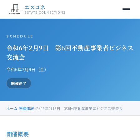
エスコネ
ESTATE CONNECTIONS
当交流会について
SCHEDULE
令和6年2月9日 第6回不動産事業者ビジネス
開催情報
交流会
入会案内
令和6年2月9日（金）
運営事務局
開催終了
お問い合わせ
ホーム
›
開催情報
›
令和6年2月9日 第6回不動産事業者ビジネス交流会
開催概要